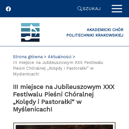
Przejdź
SZUKAJ
do
zawartości
strony
AKADEMICKI CHÓR
POLITECHNIKI KRAKOWSKIEJ
Strona główna
Aktualności
III miejsce na Jubileuszowym XXX Festiwalu
Pieśni Chóralnej „Kolędy i Pastorałki” w
Myślenicach!
III miejsce na Jubileuszowym XXX
Festiwalu Pieśni Chóralnej
„Kolędy i Pastorałki” w
Myślenicach!