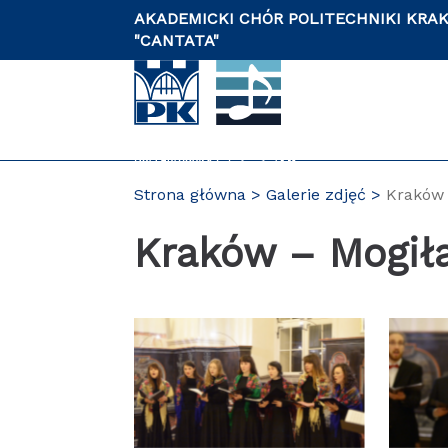
Przejdź
AKADEMICKI CHÓR POLITECHNIKI KRA
do
"CANTATA"
zawartości
strony
Strona główna
Galerie zdjęć
Kraków 
PL
Kraków – Mogiła