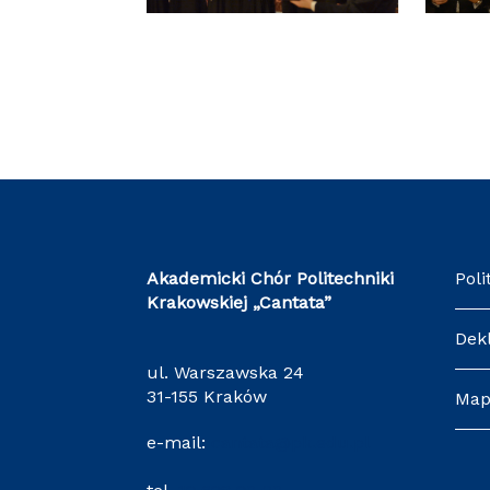
Akademicki Chór Politechniki
Poli
Krakowskiej
„Cantata”
Dek
ul. Warszawska 24
31-155 Kraków
Map
e-mail:
cantata@pk.edu.pl