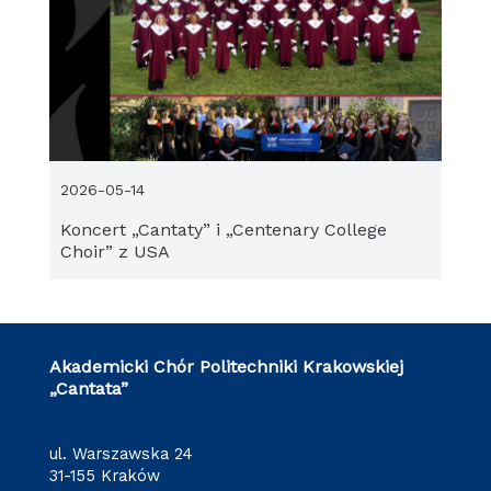
2026-05-14
Koncert „Cantaty” i „Centenary College
Choir” z USA
Akademicki Chór Politechniki Krakowskiej
„Cantata”
ul. Warszawska 24
31-155 Kraków