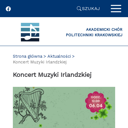
Przejdź
SZUKAJ
do
zawartości
strony
AKADEMICKI CHÓR
POLITECHNIKI KRAKOWSKIEJ
Strona główna
Aktualności
Koncert Muzyki Irlandzkiej
Koncert Muzyki Irlandzkiej