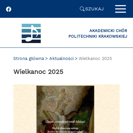
Przejdź
SZUKAJ
do
zawartości
strony
AKADEMICKI CHÓR
POLITECHNIKI KRAKOWSKIEJ
Strona główna
Aktualności
Wielkanoc 2025
Wielkanoc 2025