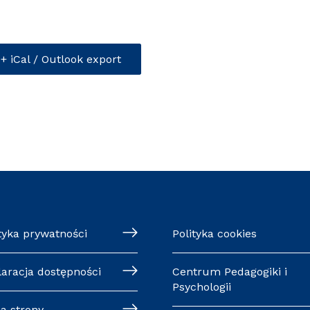
+ iCal / Outlook export
tyka prywatności
Polityka cookies
laracja dostępności
Centrum Pedagogiki i
Psychologii
a strony