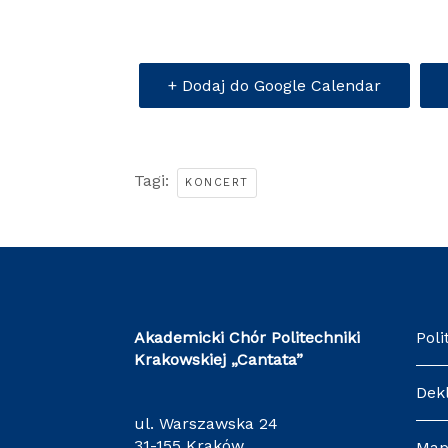
+ Dodaj do Google Calendar
Tagi:
KONCERT
Akademicki Chór Politechniki
Poli
Krakowskiej
„Cantata”
Dek
ul. Warszawska 24
31-155 Kraków
Map