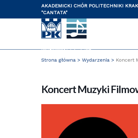
Przejdź
AKADEMICKI CHÓR POLITECHNIKI KRA
do
"CANTATA"
zawartości
strony
Strona główna
Wydarzenia
Koncert 
PL
Koncert Muzyki Filmo