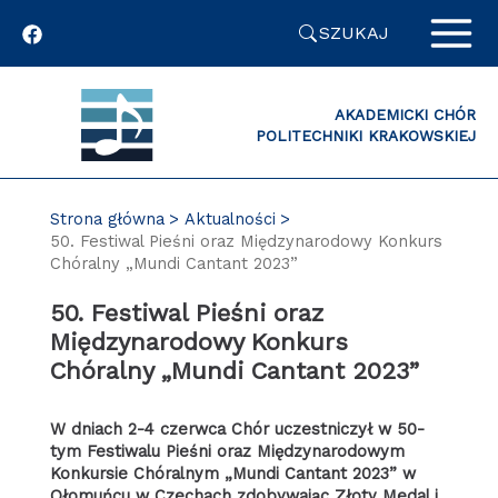
Przejdź
SZUKAJ
do
zawartości
strony
AKADEMICKI CHÓR
POLITECHNIKI KRAKOWSKIEJ
Strona główna
Aktualności
50. Festiwal Pieśni oraz Międzynarodowy Konkurs
Chóralny „Mundi Cantant 2023”
50. Festiwal Pieśni oraz
Międzynarodowy Konkurs
Chóralny „Mundi Cantant 2023”
W dniach 2-4 czerwca Chór uczestniczył w 50-
tym Festiwalu Pieśni oraz Międzynarodowym
Konkursie Chóralnym „Mundi Cantant 2023” w
Ołomuńcu w Czechach zdobywając Złoty Medal i