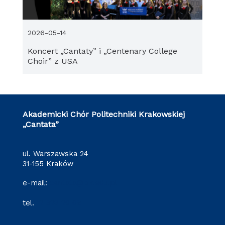
2026-05-14
Koncert „Cantaty” i „Centenary College
Choir” z USA
Akademicki Chór Politechniki Krakowskiej
„Cantata”
ul. Warszawska 24
31-155 Kraków
e-mail:
cantata@pk.edu.pl
tel.
12 628 29 09