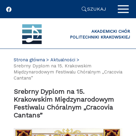
Przejdź
SZUKAJ
do
zawartości
strony
AKADEMICKI CHÓR
POLITECHNIKI KRAKOWSKIEJ
Strona główna
Aktualności
Srebrny Dyplom na 15. Krakowskim
Międzynarodowym Festiwalu Chóralnym „Cracovia
Cantans”
Srebrny Dyplom na 15.
Krakowskim Międzynarodowym
Festiwalu Chóralnym „Cracovia
Cantans”