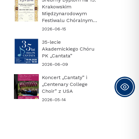
Krakowskim
Międzynarodowym
Festiwalu Chóralnym
„Cracovia Cantans”
2026-06-15
35-lecie
Akademickiego Chóru
PK „Cantata”
2026-06-09
Koncert „Cantaty” i
„Centenary College
Choir” z USA
2026-05-14