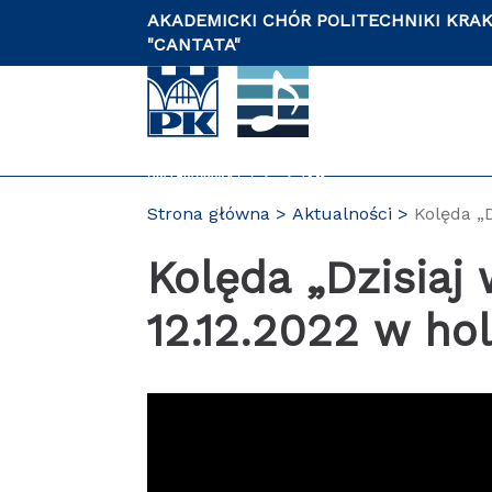
Przejdź
AKADEMICKI CHÓR POLITECHNIKI KRA
do
"CANTATA"
zawartości
strony
Strona główna
Aktualności
Kolęda „
PL
Kolęda „Dzisiaj
12.12.2022 w h