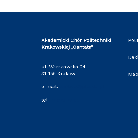
Akademicki Chór Politechniki
Poli
Krakowskiej
„Cantata”
Dek
ul. Warszawska 24
31-155 Kraków
Map
e-mail:
cantata@pk.edu.pl
tel.
12 628 29 09