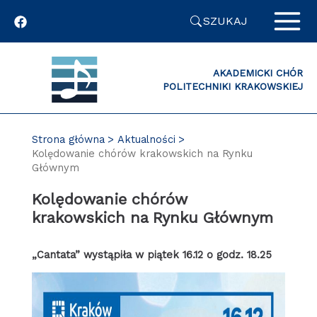
Przejdź
SZUKAJ
do
zawartości
strony
AKADEMICKI CHÓR
POLITECHNIKI KRAKOWSKIEJ
Strona główna
Aktualności
Kolędowanie chórów krakowskich na Rynku
Głównym
Kolędowanie chórów
krakowskich na Rynku Głównym
„Cantata” wystąpiła w piątek 16.12 o godz. 18.25