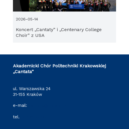
2026-05-14
Koncert „Cantaty” i „Centenary College
Choir” z USA
Akademicki Chór Politechniki Krakowskiej
„Cantata”
ul. Warszawska 24
31-155 Kraków
e-mail:
cantata@pk.edu.pl
tel.
12 628 29 09