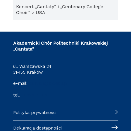
Koncert „Cantaty” i „Centenary College
Choir” z USA
Akademicki Chór Politechniki Krakowskiej
„Cantata”
ul. Warszawska 24
31-155 Kraków
e-mail:
cantata@pk.edu.pl
tel.
12 628 29 09
Polityka prywatności
Deklaracja dostępności