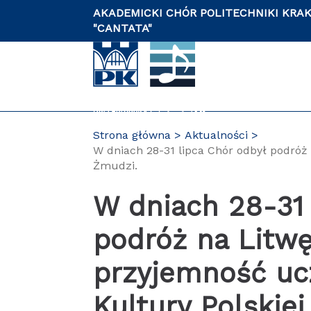
Przejdź
AKADEMICKI CHÓR POLITECHNIKI KRA
do
"CANTATA"
zawartości
strony
Strona główna
Aktualności
PL
W dniach 28-31 lipca Chór odbył podróż 
Żmudzi.
W dniach 28-31 
podróż na Litwę
przyjemność uc
Kultury Polskie