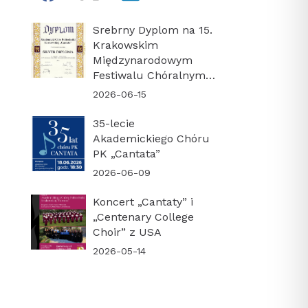
Srebrny Dyplom na 15.
Krakowskim
Międzynarodowym
Festiwalu Chóralnym
„Cracovia Cantans”
2026-06-15
35-lecie
Akademickiego Chóru
PK „Cantata”
2026-06-09
Koncert „Cantaty” i
„Centenary College
Choir” z USA
2026-05-14