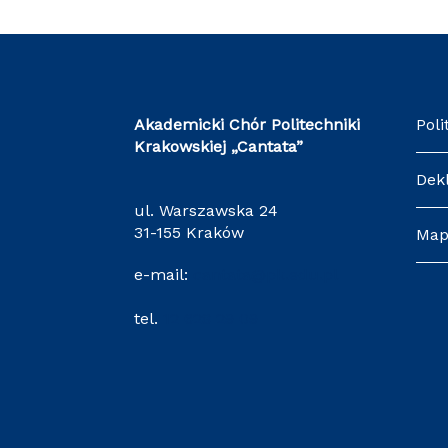
Akademicki Chór Politechniki
Poli
Krakowskiej
„Cantata”
Dek
ul. Warszawska 24
31-155 Kraków
Map
e-mail:
cantata@pk.edu.pl
tel.
12 628 29 09