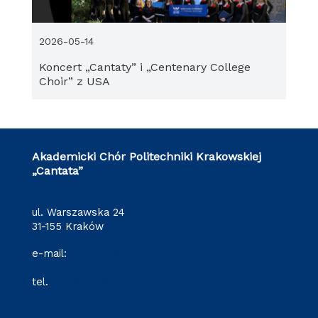
2026-05-14
Koncert „Cantaty” i „Centenary College
Choir” z USA
Akademicki Chór Politechniki Krakowskiej
„Cantata”
ul. Warszawska 24
31-155 Kraków
e-mail:
cantata@pk.edu.pl
tel.
12 628 29 09